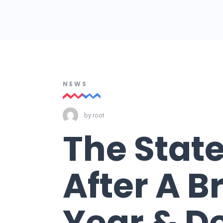
NEWS
by
root
The State
After A B
Year & D