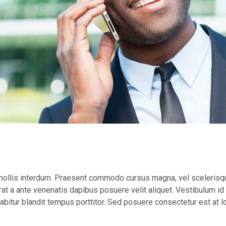
ollis interdum. Praesent commodo cursus magna, vel scelerisqu
rat a ante venenatis dapibus posuere velit aliquet. Vestibulum id l
itur blandit tempus porttitor. Sed posuere consectetur est at lo