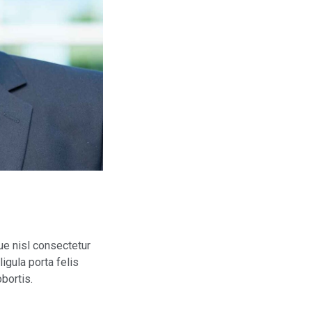
e nisl consectetur
igula porta felis
bortis.