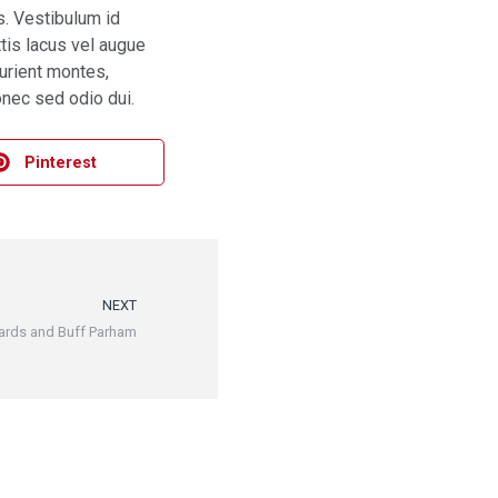
s. Vestibulum id
tis lacus vel augue
urient montes,
onec sed odio dui.
Pinterest
NEXT
wards and Buff Parham