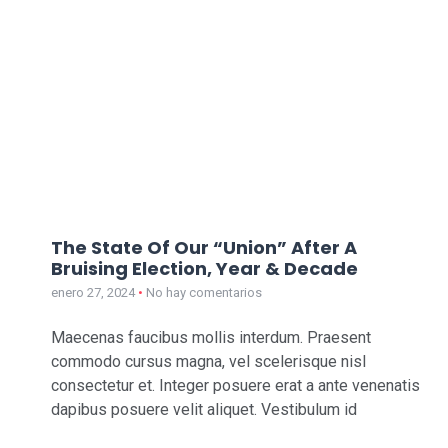
The State Of Our “Union” After A
Bruising Election, Year & Decade
enero 27, 2024
No hay comentarios
Maecenas faucibus mollis interdum. Praesent
commodo cursus magna, vel scelerisque nisl
consectetur et. Integer posuere erat a ante venenatis
dapibus posuere velit aliquet. Vestibulum id