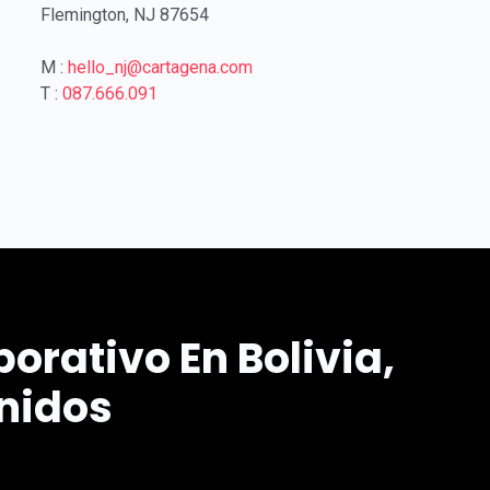
Flemington, NJ 87654
M :
hello_nj@
cartagena
.com
T :
087.666.091
porativo En Bolivia,
nidos