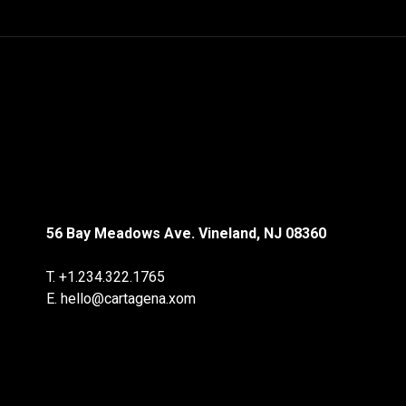
56 Bay Meadows Ave. Vineland, NJ 08360
T. +1.234.322.1765
E. hello@cartagena.xom