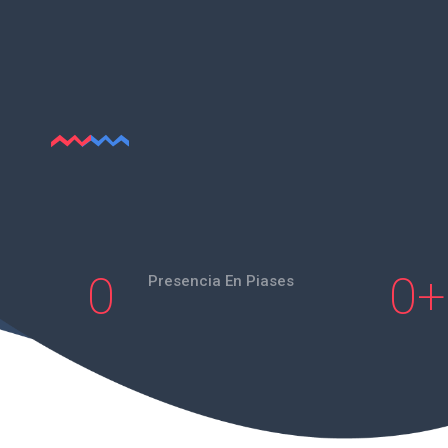
0
0
+
Presencia En Piases