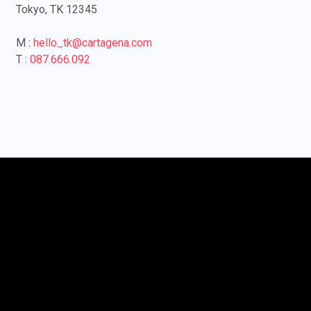
Tokyo, TK 12345
M :
hello_tk@cartagena.com
T :
087.666.092